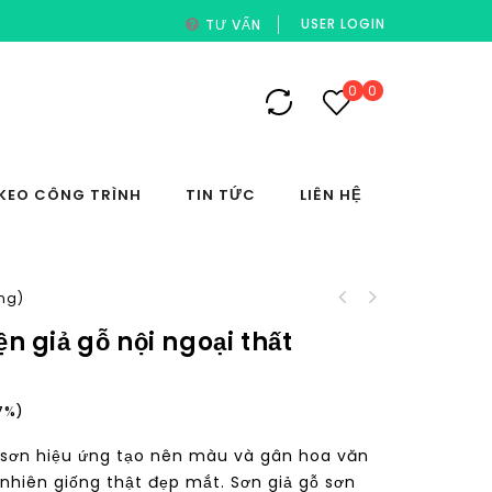
USER LOGIN
TƯ VẤN
0
0
KEO CÔNG TRÌNH
TIN TỨC
LIÊN HỆ
ng)
WALL PUTTY Keo tram
Bột trét gỗ Keo trám
trét khuyết điểm và
 giả gỗ nội ngoại thất
trét xử lý lỗ đinh
làm phẳng mặt tường
Wood Filler 92k
kiêm sơn lót
7%
 sơn hiệu ứng tạo nên màu và gân hoa văn
nhiên giống thật đẹp mắt. Sơn giả gỗ sơn