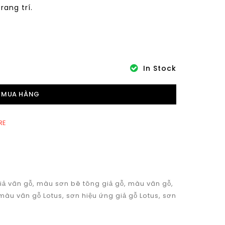
ang trí.
In Stock
MUA HÀNG
RE
iả vân gỗ
,
màu sơn bê tông giả gỗ
,
màu vân gỗ
,
 màu vân gỗ Lotus
,
sơn hiệu ứng giả gỗ Lotus
,
sơn