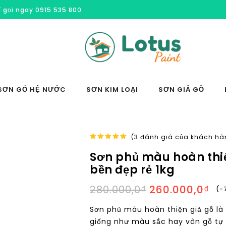
í gọi ngay 0915 535 800
SƠN GỖ HỆ NƯỚC
SƠN KIM LOẠI
SƠN GIẢ GỖ
(
3
đánh giá của khách hà
5.00
out of
Sơn phủ màu hoàn thiện
5
bền đẹp rẻ 1kg
280.000,0
₫
260.000,0
₫
-
Sơn phủ màu hoàn thiện giả gỗ là
giống như màu sắc hay vân gỗ tự 