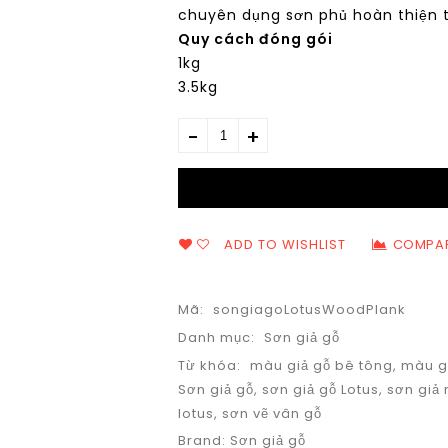
chuyên dụng sơn phủ hoàn thiện tr
Quy cách đóng gói
1kg
3.5kg
ADD TO WISHLIST
COMPA
Mã:
songiagoLotusWoodPlank
Danh mục:
Sơn giả gỗ
Từ khóa:
màu giả gỗ bê tông
,
màu g
Sơn giả gỗ
,
sơn giả gỗ Lotus
,
sơn giả
lotus
,
sơn vẽ vân gỗ
Brand:
Sơn giả gỗ