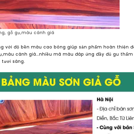
ông, gỗ gụ,màu cánh giá
g với độ bền màu cao bóng giúp sản phẩm hoàn thiện đẹ
ỗ gụ,màu cánh giá…nhiều mã màu đáp ứng đầy đủ gu thẩm
 tươi sáng.