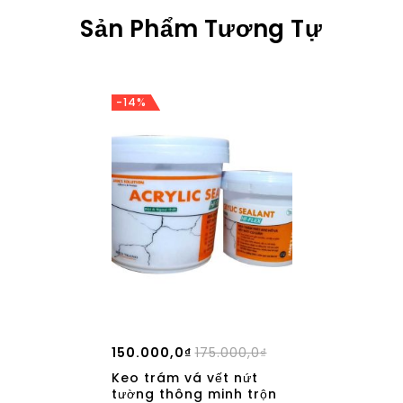
Sản Phẩm Tương Tự
-14%
150.000,0
₫
175.000,0
₫
Keo trám vá vết nứt
tường thông minh trộn