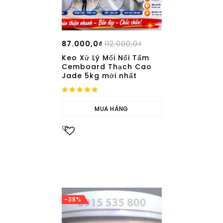
87.000,0
₫
112.000,0
₫
Keo Xử Lý Mối Nối Tấm
Cemboard Thạch Cao
Jade 5kg mới nhất
5.00
out of 5
MUA HÀNG
Add to
wishlist
-38%