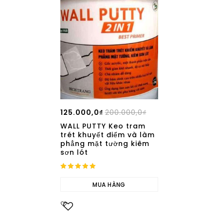
125.000,0
₫
200.000,0
₫
WALL PUTTY Keo tram
trét khuyết điểm và làm
phẳng mặt tường kiêm
sơn lót
5.00
out of 5
MUA HÀNG
Add to