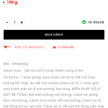
16kg
In Stock
MUA HÀNG
ADD TO WISHLIST
COMPARE
Mã:
hiflex5kg
Danh mục:
vật liệu KEO hoàn thiện công trình
Từ khóa:
7 biện pháp Sửa chữa và xử lý Vết nứt trên
tường tốt nhất
,
ác vết nứt sẽ kéo theo sự rò rỉ
,
báo giá
keo trám trét xử lý nứt tường
,
bê tông
,
BIỆN PHÁP XỬ LÝ
NỨT BÊ TÔNG
,
Bột trét chống nứt tường
,
Cách sử dụng
keo và tường
,
Cách sửa chữa vết nứt tường
,
Cách xử lý
bê tông khi bị rạn nứt
,
Cách xử lý vết nứt bê tông sàn mái