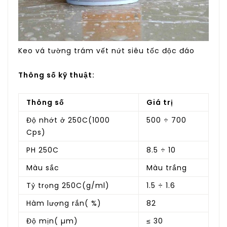
Keo vá tường trám vết nứt siêu tốc độc đáo
Thông số kỹ thuật:
Thông số
Giá trị
Độ nhớt ở 250C(1000
500 ÷ 700
Cps)
PH 250C
8.5 ÷ 10
Màu sắc
Màu trắng
Tỷ trọng 250C(g/ml)
1.5 ÷ 1.6
Hàm lượng rắn( %)
82
Độ mịn( µm)
≤ 30