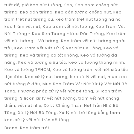
triệt để
,
giá keo nứt tường
,
Keo
,
Keo bơm chống nứt
tường
,
keo dán tường
,
Keo dán tường chống nứt
,
keo
trám trét nứt tường cũ
,
keo trám trét nứt tường hà nội
,
keo trám vết nứt
,
Keo trám vết nứt tường
,
Keo Trám Vết
Nứt Tường - Keo Sơn Tường - Keo Dán Tường
,
Keo trám
vết nứt tường - Vá tường
,
Keo trám vết nứt tường ngoài
trời
,
Keo Trám Vết Nứt Xử Lý Vêt Nứt Bê Tông
,
Keo vá
tường
,
Keo và tường có tốt không
,
Keo vá tường đa
năng
,
Keo vá tường siêu tốc
,
Keo vá tường thông minh
,
Keo vá tường TPHCM
,
Keo vá tường trám vết nứt siêu tốc
độc đáo
,
Keo xử lý nứt tường
,
keo xử lý vết nứt
,
mua keo
nứt tường ở đâu
,
Mua Keo Trám Vết Nứt Xử Lý Vêt Nứt Bê
Tông
,
Phương pháp xử lý vết nứt bê tông
,
Silicon trám
tường
,
Silicon xử lý vết nứt tường
,
trám vết nứt chống
thấm
,
vết nứt nhỏ
,
Xử Lý Chống Thấm Nứt Trần Nhà Bê
Tông
,
Xử Lý Nứt Bê Tông
,
Xử lý nứt bê tông bằng bơm
keo
,
xử lý vết nứt trần bê tông
Brand:
Keo trám trét