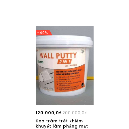
wishlist
-40%
120.000,0
₫
200.000,0
₫
Keo trám trét khiếm
khuyết làm phẳng mặt