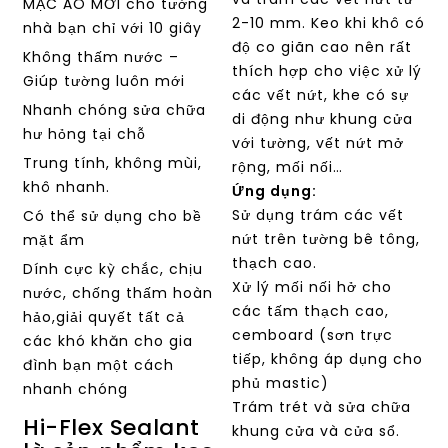
MẶC ÁO MỚI cho tường
2-10 mm. Keo khi khô có
nhà bạn chỉ với 10 giây
độ co giãn cao nên rất
Không thấm nước –
thích hợp cho việc xử lý
Giúp tường luôn mới
các vết nứt, khe có sự
Nhanh chóng sửa chữa
di động như khung cửa
hư hỏng tại chỗ
với tường, vết nứt mở
Trung tính, không mùi,
rộng, mối nối…
khô nhanh.
Ứng dụng:
Sử dụng trám các vết
Có thể sử dụng cho bề
nứt trên tường bê tông,
mặt ẩm
thạch cao.
Dính cực kỳ chắc, chịu
Xử lý mối nối hở cho
nước, chống thấm hoàn
các tấm thạch cao,
hảo,giải quyết tất cả
cemboard (sơn trực
các khó khăn cho gia
tiếp, không áp dụng cho
đình bạn một cách
phủ mastic)
nhanh chóng
Trám trét và sửa chữa
Hi-Flex Sealant
khung cửa và cửa sổ.