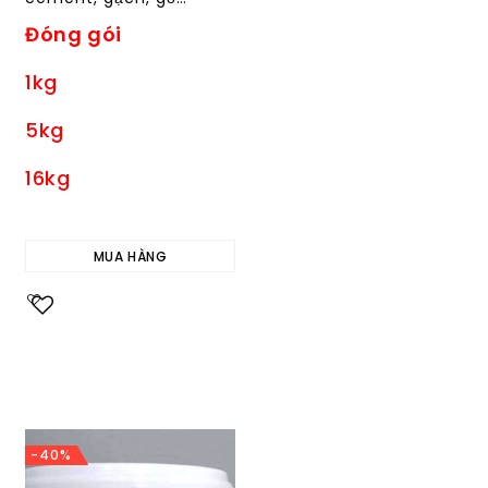
Đóng gói
1kg
5kg
16kg
MUA HÀNG
Add to
wishlist
-40%