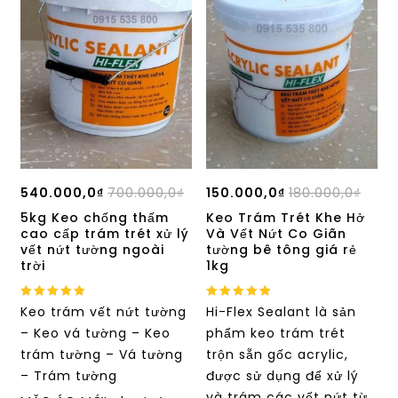
540.000,0
₫
700.000,0
₫
150.000,0
₫
180.000,0
₫
5kg Keo chống thấm
Keo Trám Trét Khe Hở
cao cấp trám trét xử lý
Và Vết Nứt Co Giãn
vết nứt tường ngoài
tường bê tông giá rẻ
trời
1kg
5.00
5.00
Keo trám vết nứt tường
Hi-Flex Sealant là sản
out of 5
out of 5
– Keo vá tường – Keo
phẩm keo trám trét
trám tường – Vá tường
trộn sẵn gốc acrylic,
– Trám tường
được sử dụng để xử lý
và trám các vết nứt từ