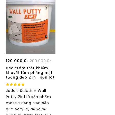
120.000,0
₫
200.000,0
₫
Keo trám trét khiếm
khuyết làm phẳng mặt
tường đẹp 2 in 1 sơn lót
5.00
Jade’s Solution Wall
out of 5
Putty 2in1 là sản phẩm
mastic dạng trộn sẵn
gốc Acrylic, được sử