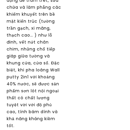
dụng để trám tret, sửa
chữa và làm phẳng các
khiếm khuyết trên bề
mặt kiến trúc (tường
trần gạch, xi măng,
thạch cao… ) như lỗ
đinh, vết nứt chân
chim, những chố tiếp
giáp giữa tường và
khung cửa, cửa sổ. Đặc
biệt, khi pha loãng Wall
putty 2in1 với khoảng
40% nước, sẽ được sản
phẩm sơn lót nội ngoại
thất có chất lượng
tuyệt vời với độ phủ
cao, tính bám dính và
khả năng kháng kiềm
tốt.