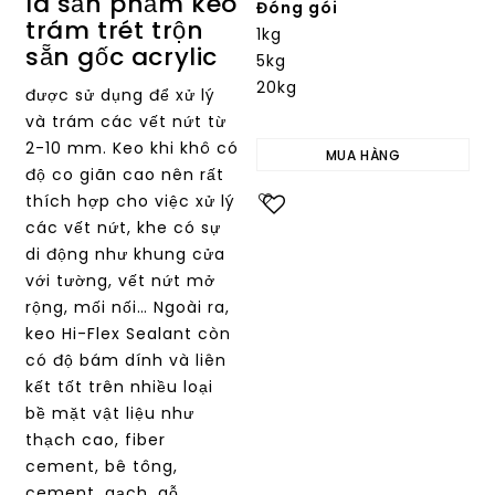
là sản phẩm keo
Đóng gói
trám trét trộn
1kg
sẵn gốc acrylic
5kg
20kg
được sử dụng để xử lý
và trám các vết nứt từ
2-10 mm. Keo khi khô có
MUA HÀNG
độ co giãn cao nên rất
thích hợp cho việc xử lý
Add to
các vết nứt, khe có sự
wishlist
di động như khung cửa
với tường, vết nứt mở
rộng, mối nối… Ngoài ra,
keo Hi-Flex Sealant còn
có độ bám dính và liên
kết tốt trên nhiều loại
bề mặt vật liệu như
thạch cao, fiber
cement, bê tông,
cement, gạch, gỗ…