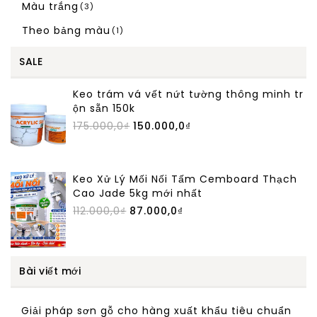
Màu trắng
(3)
Theo bảng màu
(1)
SALE
Keo trám vá vết nứt tường thông minh tr
ộn sẵn 150k
175.000,0
₫
150.000,0
₫
Keo Xử Lý Mối Nối Tấm Cemboard Thạch
Cao Jade 5kg mới nhất
112.000,0
₫
87.000,0
₫
Bài viết mới
Giải pháp sơn gỗ cho hàng xuất khẩu tiêu chuẩn