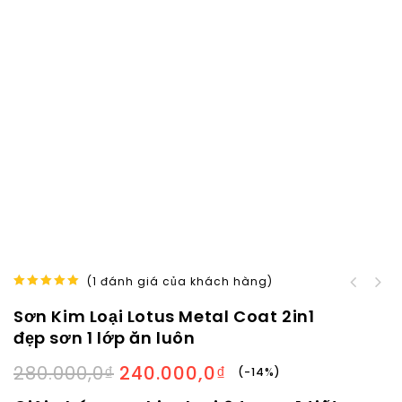
(
1
đánh giá của khách hàng)
Sơn phủ màu kim loại
5.00
out of
Keo trám trét khiếm
sắt thép mạ kẽm Metal
Sơn Kim Loại Lotus Metal Coat 2in1
5
khuyết làm phẳng mặt
Coat Finish giá rẻ
đẹp sơn 1 lớp ăn luôn
tường đẹp 2 in 1 sơn
lót
280.000,0
₫
240.000,0
₫
-14%