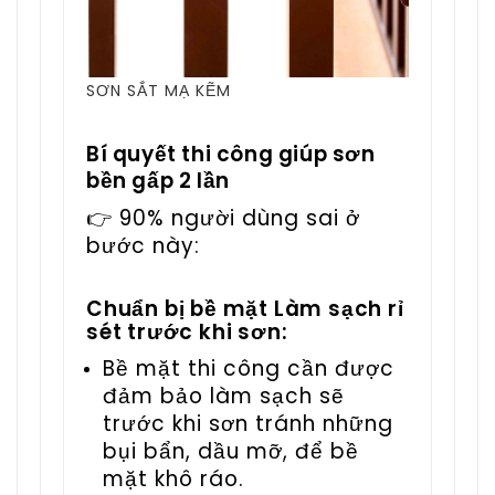
SƠN SẮT MẠ KẼM
Bí quyết thi công giúp sơn
bền gấp 2 lần
👉 90% người dùng sai ở
bước này:
Chuẩn bị bề mặt Làm sạch rỉ
sét trước khi sơn:
Bề mặt thi công cần được
đảm bảo làm sạch sẽ
trước khi sơn tránh những
bụi bẩn, dầu mỡ, để bề
mặt khô ráo.