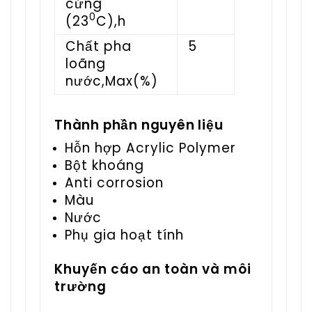
cứng
0
(23
C),h
Chất pha
5
loãng
nước,Max(%)
Thành phần nguyên liệu
Hỗn hợp Acrylic Polymer
Bột khoáng
Anti corrosion
Màu
Nước
Phụ gia hoạt tính
Khuyến cáo an toàn và môi
trường