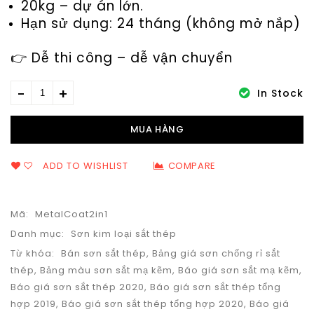
20kg – dự án lớn.
Hạn sử dụng: 24 tháng (không mở nắp)
👉 Dễ thi công – dễ vận chuyển
In Stock
MUA HÀNG
ADD TO WISHLIST
COMPARE
Mã:
MetalCoat2in1
Danh mục:
Sơn kim loại sắt thép
Từ khóa:
Bán sơn sắt thép
,
Bảng giá sơn chống rỉ sắt
thép
,
Bảng màu sơn sắt mạ kẽm
,
Báo giá sơn sắt mạ kẽm
,
Báo giá sơn sắt thép 2020
,
Báo giá sơn sắt thép tổng
hợp 2019
,
Báo giá sơn sắt thép tổng hợp 2020
,
Báo giá