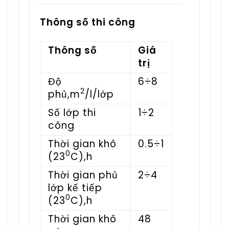
Thông số thi công
Thông số
Giá
trị
Độ
6÷8
2
phủ,m
/l/lớp
Số lớp thi
1÷2
công
Thời gian khô
0.5÷1
0
(23
C),h
Thời gian phủ
2÷4
lớp kế tiếp
0
(23
C),h
Thời gian khô
48