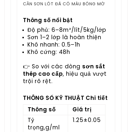
CẦN SƠN LÓT ĐÃ CÓ MÀU BÓNG MỜ
Thông số nổi bật
Độ phủ: 6–8m²/lít/5kg/lớp
Sơn 1–2 lớp là hoàn thiện
Khô nhanh: 0.5–1h
Khô cứng: 48h
👉 So với các dòng
sơn sắt
thép cao cấp
, hiệu quả vượt
trội rõ rệt.
THÔNG SỐ KỸ THUẬT Chi tiết
Thông số
Giá trị
Tỷ
1.25±0.05
trọng,g/ml