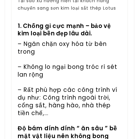
Tại sao xu hướng hiện tại khách hàng
chuyển sang sơn kim loại sắt thép Lotus
1. Chống gỉ cực mạnh – bảo vệ
kim loại bền đẹp lâu dài.
– Ngăn chặn oxy hóa từ bên
trong
– Không lo ngại bong tróc rỉ sét
lan rộng
– Rất phù hợp các công trình ví
dụ như: Công trình ngoài trời,
cổng sắt, hàng hào, nhà thép
tiền chế,…
Độ bám dính dính “ ăn sâu ” bề
mặt vật liệu nên không bong