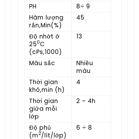
PH
8÷ 9
Hàm lượng
45
rắn,Min(%)
Độ nhớt ở
13
0
25
C
(cPs,1000)
Màu sắc
Nhiều
màu
Thời gian
4
khô,min (h)
Thời gian
2 – 4h
giữa mỗi
lớp
Độ phủ
6 ÷ 8
2
(m
/lít/lớp)