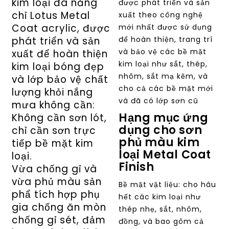
kim loại đa năng
được phát triển và sản
chỉ Lotus Metal
xuất theo công nghệ
Coat acrylic, được
mới nhất được sử dụng
phát triển và sản
để hoàn thiện, trang trí
và bảo vệ các bề mặt
xuất để hoàn thiện
kim loại như sắt, thép,
kim loại bóng đẹp
nhôm, sắt mạ kẽm, và
và lớp bảo vệ chất
cho cả các bề mặt mới
lượng khỏi nắng
và đã có lớp sơn cũ
mưa không cần:
Hạng mục ứng
Không cần sơn lót,
dụng cho sơn
chỉ cần sơn trực
phủ màu kim
tiếp bề mặt kim
loại Metal Coat
loại.
Finish
Vừa chống gỉ và
vừa phủ màu sản
Bề mặt vật liệu: cho hâu
phẩ tích hợp phụ
hết các kim loại như
gia chống ăn mòn
thép nhẹ, sắt, nhôm,
chống gỉ sét, đảm
đồng, và bao gôm cả