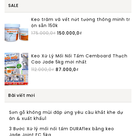
SALE
Keo trám vá vết nứt tường thông minh tr
ộn sẵn 150k
175.000,0
₫
150.000,0
₫
Keo Xử Lý Mối Nối Tấm Cemboard Thạch
Cao Jade 5kg mới nhất
112.000,0
₫
87.000,0
₫
Bài viết mới
Sơn gỗ không mùi đáp ứng yêu cầu khắt khe dự
án & xuất khẩu1
3 Bước Xử lý mối nối tấm DURAflex bằng keo
Jade Joint FC 5kg