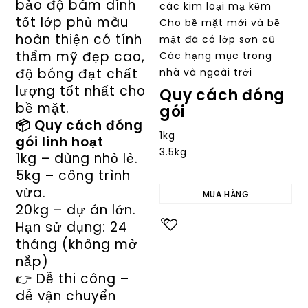
bảo độ bám dính
các kim loại mạ kẽm
tốt lớp phủ màu
Cho bề mặt mới và bề
hoàn thiện có tính
mặt đã có lớp sơn cũ
thẩm mỹ đẹp cao,
Các hạng mục trong
độ bóng đạt chất
nhà và ngoài trời
lượng tốt nhất cho
Quy cách đóng
bề mặt.
gói
📦 Quy cách đóng
1kg
gói linh hoạt
3.5kg
1kg – dùng nhỏ lẻ.
5kg – công trình
vừa.
MUA HÀNG
20kg – dự án lớn.
Hạn sử dụng: 24
Add to
tháng (không mở
wishlist
nắp)
👉 Dễ thi công –
dễ vận chuyển