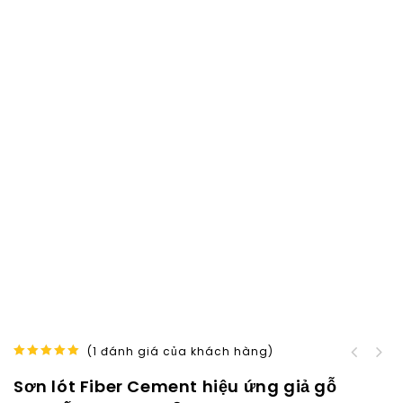
(
1
đánh giá của khách hàng)
Sơn lót kim loại sắt
5.00
out of
Sơn phủ màu gỗ Lotus
thép mạ kẽm Metal coat
Sơn lót Fiber Cement hiệu ứng giả gỗ
5
Wood Paint sơn gỗ đơn
primer 1kg