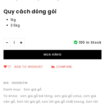
Quy cách đóng gói
1kg
3.5kg
100 In Stock
MUA HÀNG
ADD TO WISHLIST
COMPARE
Mã:
IN068LPM
Danh mục:
Sơn giả gỗ
Từ khóa:
sơn giả gỗ bê tông
,
sơn giả gỗ Lotus
,
sơn giả
vân gỗ
,
Sơn lót giả gỗ
,
sơn lót giả gỗ chất lượng
,
Sơn lót