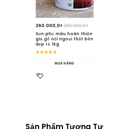
260.000,0
₫
280.000,0
₫
Sơn phủ màu hoàn thiện
giả gỗ nội ngoại thất bền
đẹp rẻ 1kg
5.00
out of 5
MUA HÀNG
Add to
wishlist
Sản Phẩm Tương Tự