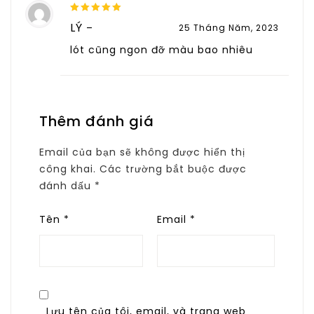
5
out of 5
LÝ
–
25 Tháng Năm, 2023
lót cũng ngon đỡ màu bao nhiêu
Thêm đánh giá
Email của bạn sẽ không được hiển thị
công khai.
Các trường bắt buộc được
đánh dấu
*
Tên
*
Email
*
Lưu tên của tôi, email, và trang web