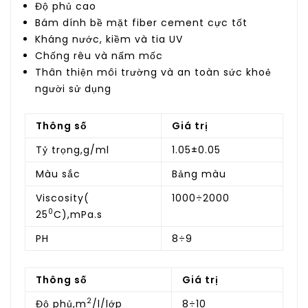
Độ phủ cao
Bám dính bề mặt fiber cement cực tốt
Kháng nước, kiềm và tia UV
Chống rêu và nấm mốc
Thân thiện môi trường và an toàn sức khoẻ
người sử dụng
Thông số
Giá trị
Tỷ trọng,g/ml
1.05±0.05
Màu sắc
Bảng màu
Viscosity(
1000÷2000
0
25
C),mPa.s
PH
8÷9
Thông số
Giá trị
2
Độ phủ,m
/l/lớp
8÷10