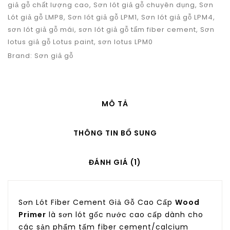
giả gỗ chất lượng cao
,
Sơn lót giả gỗ chuyên dụng
,
Sơn
Lót giả gỗ LMP8
,
Sơn lót giả gỗ LPM1
,
Sơn lót giả gỗ LPM4
,
sơn lót giả gỗ mái
,
sơn lót giả gỗ tấm fiber cement
,
Sơn
lotus giả gỗ Lotus paint
,
sơn lotus LPM0
Brand:
Sơn giả gỗ
MÔ TẢ
THÔNG TIN BỔ SUNG
ĐÁNH GIÁ (1)
Sơn Lót Fiber Cement Giả Gỗ Cao Cấp
Wood
Primer
là sơn lót gốc nước cao cấp dành cho
các sản phẩm tấm fiber cement/calcium