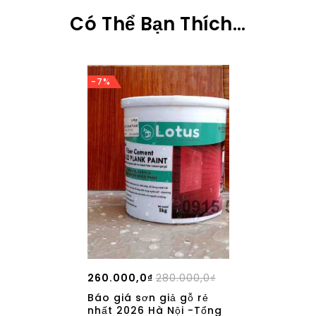
Có Thể Bạn Thích…
-7%
260.000,0
₫
280.000,0
₫
Báo giá sơn giả gỗ rẻ
nhất 2026 Hà Nội -Tổng