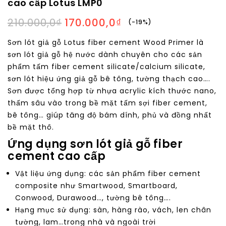
cao cấp Lotus LMP0
sắc trắng-xanh 2k
210.000,0
₫
170.000,0
₫
-19%
Sơn lót giả gỗ Lotus fiber cement Wood Primer là
sơn lót giả gỗ hệ nước dành chuyên cho các sản
phẩm tấm fiber cement silicate/calcium silicate,
sơn lót hiệu ứng giả gỗ bê tông, tường thạch cao….
Sơn được tổng hợp từ nhựa acrylic kích thước nano,
thấm sâu vào trong bề mặt tấm sợi fiber cement,
bê tông… giúp tăng độ bám dính, phủ và đồng nhất
bề mặt thô.
Ứng dụng sơn lót giả gỗ fiber
cement cao cấp
Vật liệu ứng dụng: các sản phẩm fiber cement
composite như Smartwood, Smartboard,
Conwood, Durawood…, tường bê tông….
Hạng mục sử dụng: sàn, hàng rào, vách, len chân
tường, lam…trong nhà và ngoài trời