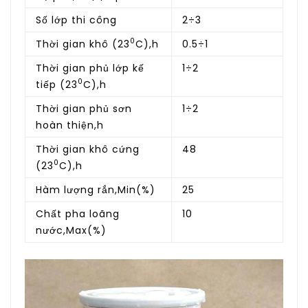
Số lớp thi công
2÷3
0
Thời gian khô (23
C),h
0.5÷1
Thời gian phủ lớp kế
1÷2
0
tiếp (23
C),h
Thời gian phủ sơn
1÷2
hoàn thiện,h
Thời gian khô cứng
48
0
(23
C),h
Hàm lượng rắn,Min(%)
25
Chất pha loãng
10
nước,Max(%)