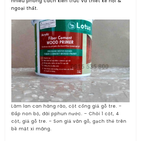
nhiều phong cách kiến trúc và thiết kế nội &
ngoại thất.
Làm lan can hàng rào, cột cổng giả gỗ tre. –
Đắp non bộ, đài pphun nước. – Chòi 1 cột, 4
cột, giả gỗ tre. – Sơn giả vân gỗ, gạch thẻ trên
bề mặt xi măng.