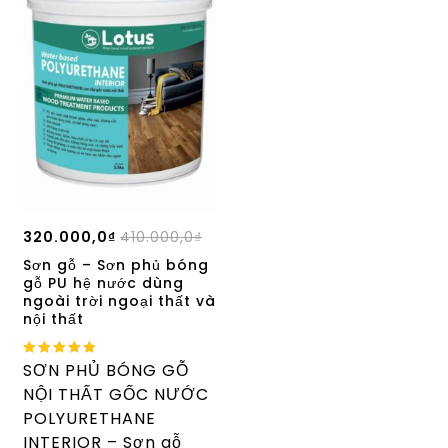
320.000,0
₫
410.000,0
₫
Sơn gỗ – Sơn phủ bóng
gỗ PU hệ nước dùng
ngoài trời ngoại thất và
nội thất
5.00
SƠN PHỦ BÓNG GỖ
out of 5
NỘI THẤT GỐC NƯỚC
POLYURETHANE
INTERIOR – Sơn gỗ