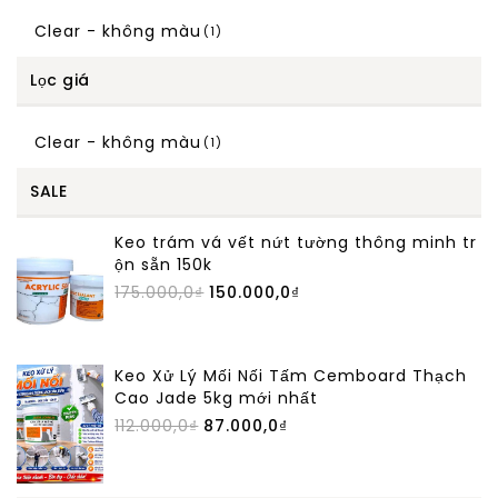
Clear - không màu
(1)
Lọc giá
Clear - không màu
(1)
SALE
Keo trám vá vết nứt tường thông minh tr
ộn sẵn 150k
175.000,0
₫
150.000,0
₫
Keo Xử Lý Mối Nối Tấm Cemboard Thạch
Cao Jade 5kg mới nhất
112.000,0
₫
87.000,0
₫