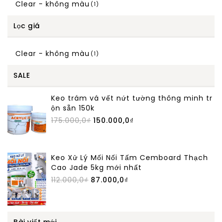
Clear - không màu
(1)
Lọc giá
Clear - không màu
(1)
SALE
Keo trám vá vết nứt tường thông minh tr
ộn sẵn 150k
175.000,0
₫
150.000,0
₫
Keo Xử Lý Mối Nối Tấm Cemboard Thạch
Cao Jade 5kg mới nhất
112.000,0
₫
87.000,0
₫
Bài viết mới