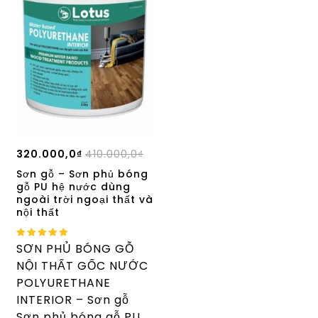
320.000,0
₫
410.000,0
₫
Sơn gỗ – Sơn phủ bóng
gỗ PU hệ nước dùng
ngoài trời ngoại thất và
nội thất
5.00
SƠN PHỦ BÓNG GỖ
out of 5
NỘI THẤT GỐC NƯỚC
POLYURETHANE
INTERIOR – Sơn gỗ
Sơn phủ bóng gỗ PU