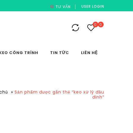
USER LOGIN
TƯ VẤN
0
0
KEO CÔNG TRÌNH
TIN TỨC
LIÊN HỆ
 chủ
»
Sản phẩm được gắn thẻ “keo xử lý đầu
đinh”