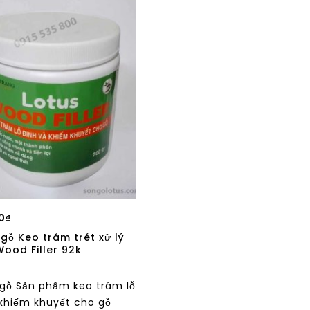
0
₫
 gỗ Keo trám trét xử lý
Wood Filler 92k
 gỗ Sản phẩm keo trám lỗ
 khiếm khuyết cho gỗ