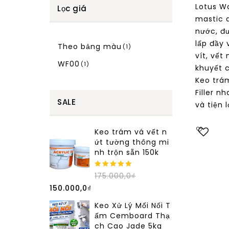
Lotus Wo
Lọc giá
mastic 
nước, đ
lấp đầy 
Theo bảng màu
(1)
vít, vết
WF00
(1)
khuyết c
Keo trá
Filler n
SALE
và tiện l
Keo trám vá vết n
Add to
ứt tường thông mi
nh trộn sẵn 150k
wishlist
5.00
out of
175.000,0
₫
5
150.000,0
₫
Keo Xử Lý Mối Nối T
ấm Cemboard Thạ
ch Cao Jade 5kg