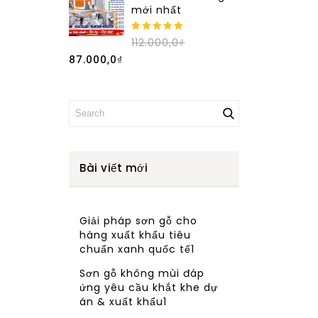
mới nhất
5.00
out of
112.000,0
₫
5
87.000,0
₫
Bài viết mới
Giải pháp sơn gỗ cho
hàng xuất khẩu tiêu
chuẩn xanh quốc tế1
Sơn gỗ không mùi đáp
ứng yêu cầu khắt khe dự
án & xuất khẩu1