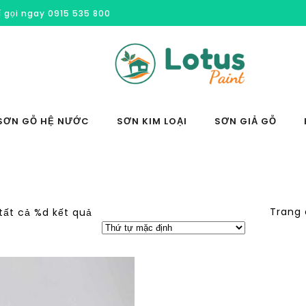
í gọi ngay 0915 535 800
SƠN GỖ HỆ NƯỚC
SƠN KIM LOẠI
SƠN GIẢ GỖ
Trang
 tất cả %d kết quả