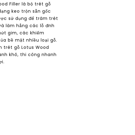
od Filler là bộ trét gỗ
dạng keo trộn sẵn gốc
ược sử dụng để trám trét
và làm hẳng các lỗ đnh
 nứt gim, các khiếm
ủa bề mặt nhiều loại gỗ.
m trét gỗ Lotus Wood
hanh khô, thi công nhanh
ợi.